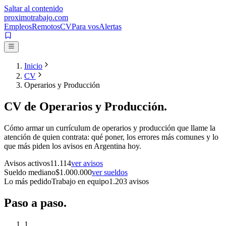
Saltar al contenido
proximotrabajo
.com
Empleos
Remotos
CV
Para vos
Alertas
Inicio
CV
Operarios y Producción
CV de
Operarios y Producción
.
Cómo armar un currículum de
operarios y producción
que llame la
atención de quien contrata: qué poner, los errores más comunes y lo
que más piden los avisos en Argentina hoy.
Avisos activos
11.114
ver avisos
Sueldo mediano
$
1.000.000
ver sueldos
Lo más pedido
Trabajo en equipo
1.203
avisos
Paso a
paso.
1