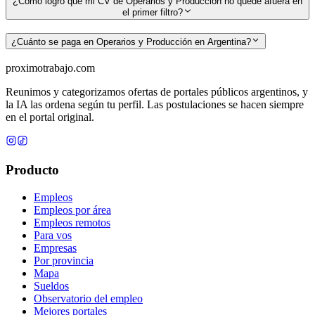
¿Cómo logro que mi CV de Operarios y Producción no quede afuera en
el primer filtro?
¿Cuánto se paga en Operarios y Producción en Argentina?
proximotrabajo
.com
Reunimos y categorizamos ofertas de portales públicos argentinos, y
la IA las ordena según tu perfil. Las postulaciones se hacen siempre
en el portal original.
Producto
Empleos
Empleos por área
Empleos remotos
Para vos
Empresas
Por provincia
Mapa
Sueldos
Observatorio del empleo
Mejores portales