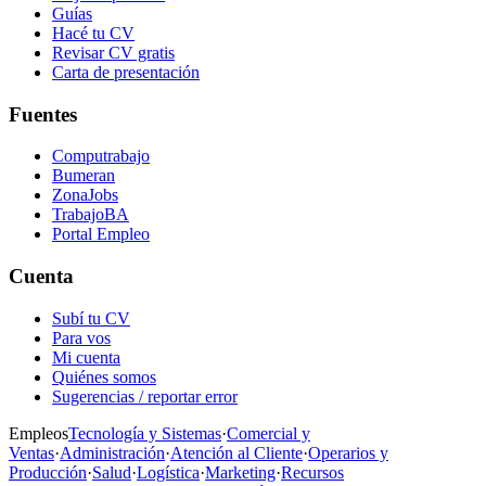
Guías
Hacé tu CV
Revisar CV gratis
Carta de presentación
Fuentes
Computrabajo
Bumeran
ZonaJobs
TrabajoBA
Portal Empleo
Cuenta
Subí tu CV
Para vos
Mi cuenta
Quiénes somos
Sugerencias / reportar error
Empleos
Tecnología y Sistemas
·
Comercial y
Ventas
·
Administración
·
Atención al Cliente
·
Operarios y
Producción
·
Salud
·
Logística
·
Marketing
·
Recursos