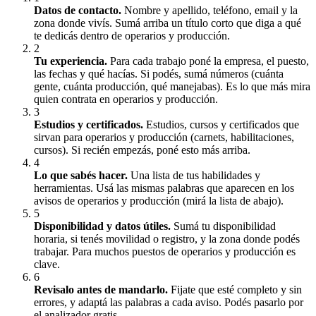
Datos de contacto
.
Nombre y apellido, teléfono, email y la
zona donde vivís. Sumá arriba un título corto que diga a qué
te dedicás dentro de operarios y producción.
2
Tu experiencia
.
Para cada trabajo poné la empresa, el puesto,
las fechas y qué hacías. Si podés, sumá números (cuánta
gente, cuánta producción, qué manejabas). Es lo que más mira
quien contrata en operarios y producción.
3
Estudios y certificados
.
Estudios, cursos y certificados que
sirvan para operarios y producción (carnets, habilitaciones,
cursos). Si recién empezás, poné esto más arriba.
4
Lo que sabés hacer
.
Una lista de tus habilidades y
herramientas. Usá las mismas palabras que aparecen en los
avisos de operarios y producción (mirá la lista de abajo).
5
Disponibilidad y datos útiles
.
Sumá tu disponibilidad
horaria, si tenés movilidad o registro, y la zona donde podés
trabajar. Para muchos puestos de operarios y producción es
clave.
6
Revisalo antes de mandarlo
.
Fijate que esté completo y sin
errores, y adaptá las palabras a cada aviso. Podés pasarlo por
el analizador gratis.