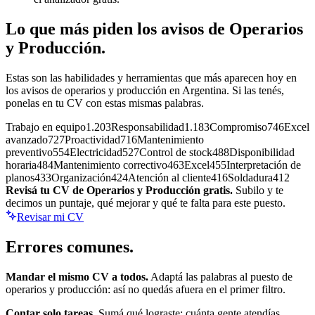
Lo que más piden los avisos de
Operarios
y Producción
.
Estas son las habilidades y herramientas que más aparecen hoy en
los avisos de
operarios y producción
en Argentina. Si las tenés,
ponelas en tu CV con estas mismas palabras.
Trabajo en equipo
1.203
Responsabilidad
1.183
Compromiso
746
Excel
avanzado
727
Proactividad
716
Mantenimiento
preventivo
554
Electricidad
527
Control de stock
488
Disponibilidad
horaria
484
Mantenimiento correctivo
463
Excel
455
Interpretación de
planos
433
Organización
424
Atención al cliente
416
Soldadura
412
Revisá tu CV de
Operarios y Producción
gratis.
Subilo y te
decimos un puntaje, qué mejorar y qué te falta para este puesto.
Revisar mi CV
Errores
comunes.
Mandar el mismo CV a todos.
Adaptá las palabras al puesto de
operarios y producción
: así no quedás afuera en el primer filtro.
Contar solo tareas.
Sumá qué lograste: cuánta gente atendías,