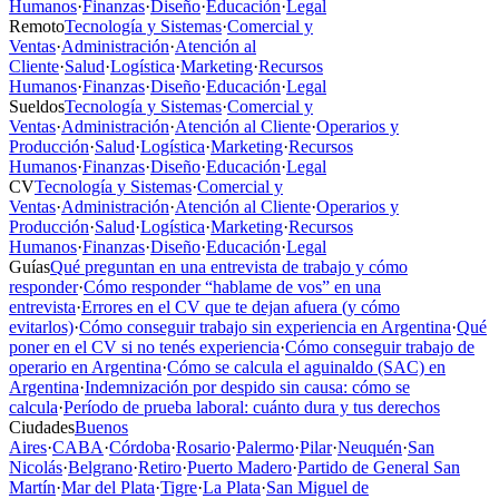
Humanos
·
Finanzas
·
Diseño
·
Educación
·
Legal
Remoto
Tecnología y Sistemas
·
Comercial y
Ventas
·
Administración
·
Atención al
Cliente
·
Salud
·
Logística
·
Marketing
·
Recursos
Humanos
·
Finanzas
·
Diseño
·
Educación
·
Legal
Sueldos
Tecnología y Sistemas
·
Comercial y
Ventas
·
Administración
·
Atención al Cliente
·
Operarios y
Producción
·
Salud
·
Logística
·
Marketing
·
Recursos
Humanos
·
Finanzas
·
Diseño
·
Educación
·
Legal
CV
Tecnología y Sistemas
·
Comercial y
Ventas
·
Administración
·
Atención al Cliente
·
Operarios y
Producción
·
Salud
·
Logística
·
Marketing
·
Recursos
Humanos
·
Finanzas
·
Diseño
·
Educación
·
Legal
Guías
Qué preguntan en una entrevista de trabajo y cómo
responder
·
Cómo responder “hablame de vos” en una
entrevista
·
Errores en el CV que te dejan afuera (y cómo
evitarlos)
·
Cómo conseguir trabajo sin experiencia en Argentina
·
Qué
poner en el CV si no tenés experiencia
·
Cómo conseguir trabajo de
operario en Argentina
·
Cómo se calcula el aguinaldo (SAC) en
Argentina
·
Indemnización por despido sin causa: cómo se
calcula
·
Período de prueba laboral: cuánto dura y tus derechos
Ciudades
Buenos
Aires
·
CABA
·
Córdoba
·
Rosario
·
Palermo
·
Pilar
·
Neuquén
·
San
Nicolás
·
Belgrano
·
Retiro
·
Puerto Madero
·
Partido de General San
Martín
·
Mar del Plata
·
Tigre
·
La Plata
·
San Miguel de