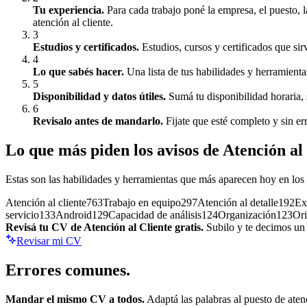
Tu experiencia
.
Para cada trabajo poné la empresa, el puesto,
atención al cliente.
3
Estudios y certificados
.
Estudios, cursos y certificados que sir
4
Lo que sabés hacer
.
Una lista de tus habilidades y herramienta
5
Disponibilidad y datos útiles
.
Sumá tu disponibilidad horaria, 
6
Revisalo antes de mandarlo
.
Fijate que esté completo y sin er
Lo que más piden los avisos de
Atención al
Estas son las habilidades y herramientas que más aparecen hoy en los
Atención al cliente
763
Trabajo en equipo
297
Atención al detalle
192
Ex
servicio
133
Android
129
Capacidad de análisis
124
Organización
123
Ori
Revisá tu CV de
Atención al Cliente
gratis.
Subilo y te decimos un p
Revisar mi CV
Errores
comunes.
Mandar el mismo CV a todos.
Adaptá las palabras al puesto de
aten