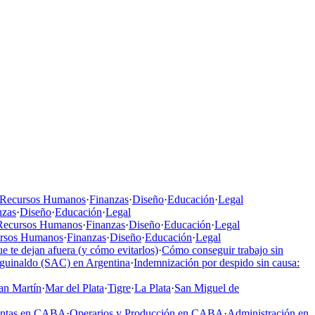
Recursos Humanos
·
Finanzas
·
Diseño
·
Educación
·
Legal
nzas
·
Diseño
·
Educación
·
Legal
Recursos Humanos
·
Finanzas
·
Diseño
·
Educación
·
Legal
rsos Humanos
·
Finanzas
·
Diseño
·
Educación
·
Legal
e te dejan afuera (y cómo evitarlos)
·
Cómo conseguir trabajo sin
aguinaldo (SAC) en Argentina
·
Indemnización por despido sin causa:
an Martín
·
Mar del Plata
·
Tigre
·
La Plata
·
San Miguel de
entas en CABA
·
Operarios y Producción en CABA
·
Administración en