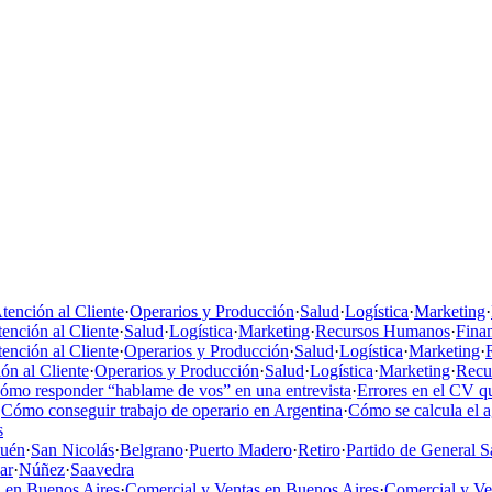
tención al Cliente
·
Operarios y Producción
·
Salud
·
Logística
·
Marketing
·
ención al Cliente
·
Salud
·
Logística
·
Marketing
·
Recursos Humanos
·
Fina
ención al Cliente
·
Operarios y Producción
·
Salud
·
Logística
·
Marketing
·
ón al Cliente
·
Operarios y Producción
·
Salud
·
Logística
·
Marketing
·
Recu
ómo responder “hablame de vos” en una entrevista
·
Errores en el CV qu
·
Cómo conseguir trabajo de operario en Argentina
·
Cómo se calcula el 
s
uén
·
San Nicolás
·
Belgrano
·
Puerto Madero
·
Retiro
·
Partido de General S
ar
·
Núñez
·
Saavedra
 en Buenos Aires
·
Comercial y Ventas en Buenos Aires
·
Comercial y V