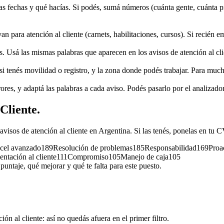
 las fechas y qué hacías. Si podés, sumá números (cuánta gente, cuánta 
van para atención al cliente (carnets, habilitaciones, cursos). Si recién 
s. Usá las mismas palabras que aparecen en los avisos de atención al clie
si tenés movilidad o registro, y la zona donde podés trabajar. Para mucho
rores, y adaptá las palabras a cada aviso. Podés pasarlo por el analizador
 Cliente
.
 avisos de
atención al cliente
en Argentina. Si las tenés, ponelas en tu 
cel avanzado
189
Resolución de problemas
185
Responsabilidad
169
Proa
entación al cliente
111
Compromiso
105
Manejo de caja
105
untaje, qué mejorar y qué te falta para este puesto.
ción al cliente
: así no quedás afuera en el primer filtro.