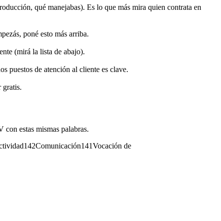
producción, qué manejabas). Es lo que más mira quien contrata en
empezás, poné esto más arriba.
nte (mirá la lista de abajo).
s puestos de atención al cliente es clave.
 gratis.
CV con estas mismas palabras.
ctividad
142
Comunicación
141
Vocación de