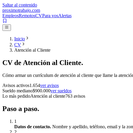
Saltar al contenido
proximotrabajo
.com
Empleos
Remotos
CV
Para vos
Alertas
Inicio
CV
Atención al Cliente
CV de
Atención al Cliente
.
Cómo armar un currículum de
atención al cliente
que llame la atenció
Avisos activos
1.654
ver avisos
Sueldo mediano
$
900.000
ver sueldos
Lo más pedido
Atención al cliente
763
avisos
Paso a
paso.
1
Datos de contacto
.
Nombre y apellido, teléfono, email y la zon
2