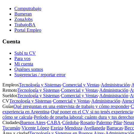
Computrabajo
Bumeran
ZonaJobs
TrabajoBA
Portal Empleo
Cuenta
Subí tu CV
Para vos
Mi cuenta
Quiénes somos
Sugerencias / reportar error
Empleos
Tecnología y Sistemas
·
Comercial y Ventas
·
Administración
·
A
Remoto
Tecnología y Sistemas
·
Comercial y Ventas
·
Administración
·
At
Sueldos
Tecnología y Sistemas
·
Comercial y Ventas
·
Administración
·
At
CV
Tecnología y Sistemas
·
Comercial y Ventas
·
Administración
·
Atenci
Guías
Qué preguntan en una entrevista de trabajo y cómo responder
·
C
experiencia en Argentina
·
Qué poner en el CV si no tenés experiencia
cómo se calcula
·
Período de prueba laboral: cuánto dura y tus derecho
Ciudades
Buenos Aires
·
CABA
·
Córdoba
·
Rosario
·
Palermo
·
Pilar
·
Neuq
Tucumán
·
Vicente López
·
Ezeiza
·
Mendoza
·
Avellaneda
·
Barracas
·
Becc
Área × ciudad
Tecnología y Sistemas en Buenos Aires
·
Administración