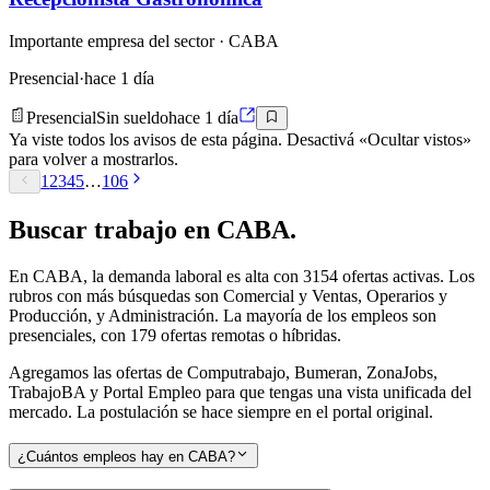
Importante empresa del sector
· CABA
Presencial
·
hace 1 día
Presencial
Sin sueldo
hace 1 día
Ya viste todos los avisos de esta página. Desactivá «Ocultar vistos»
para volver a mostrarlos.
1
2
3
4
5
…
106
Buscar
trabajo en
CABA
.
En CABA, la demanda laboral es alta con 3154 ofertas activas. Los
rubros con más búsquedas son Comercial y Ventas, Operarios y
Producción, y Administración. La mayoría de los empleos son
presenciales, con 179 ofertas remotas o híbridas.
Agregamos las ofertas de Computrabajo, Bumeran, ZonaJobs,
TrabajoBA y Portal Empleo para que tengas una vista unificada del
mercado. La postulación se hace siempre en el portal original.
¿Cuántos empleos hay en CABA?