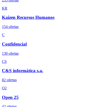
235
oferta
s
KR
Kaizen Recursos Humanos
154
oferta
s
C
Confidencial
130
oferta
s
CS
C&S informática s.a.
82
oferta
s
O2
Open 25
42
oferta
s