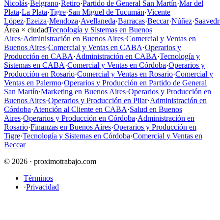
Nicolás
·
Belgrano
·
Retiro
·
Partido de General San Martín
·
Mar del
Plata
·
La Plata
·
Tigre
·
San Miguel de Tucumán
·
Vicente
López
·
Ezeiza
·
Mendoza
·
Avellaneda
·
Barracas
·
Beccar
·
Núñez
·
Saavedr
Área × ciudad
Tecnología y Sistemas en Buenos
Aires
·
Administración en Buenos Aires
·
Comercial y Ventas en
Buenos Aires
·
Comercial y Ventas en CABA
·
Operarios y
Producción en CABA
·
Administración en CABA
·
Tecnología y
Sistemas en CABA
·
Comercial y Ventas en Córdoba
·
Operarios y
Producción en Rosario
·
Comercial y Ventas en Rosario
·
Comercial y
Ventas en Palermo
·
Operarios y Producción en Partido de General
San Martín
·
Marketing en Buenos Aires
·
Operarios y Producción en
Buenos Aires
·
Operarios y Producción en Pilar
·
Administración en
Córdoba
·
Atención al Cliente en CABA
·
Salud en Buenos
Aires
·
Operarios y Producción en Córdoba
·
Administración en
Rosario
·
Finanzas en Buenos Aires
·
Operarios y Producción en
Tigre
·
Tecnología y Sistemas en Córdoba
·
Comercial y Ventas en
Beccar
© 2026 · proximotrabajo.com
Términos
·
Privacidad