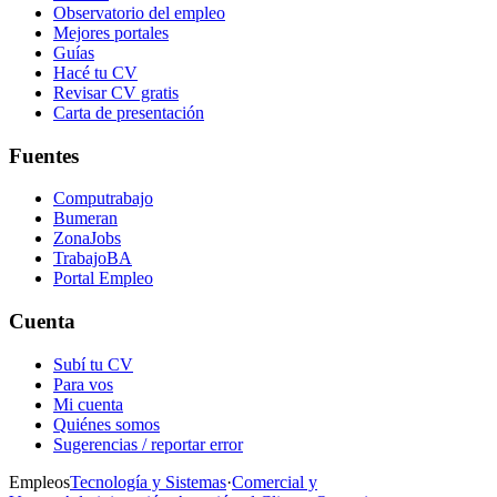
Observatorio del empleo
Mejores portales
Guías
Hacé tu CV
Revisar CV gratis
Carta de presentación
Fuentes
Computrabajo
Bumeran
ZonaJobs
TrabajoBA
Portal Empleo
Cuenta
Subí tu CV
Para vos
Mi cuenta
Quiénes somos
Sugerencias / reportar error
Empleos
Tecnología y Sistemas
·
Comercial y