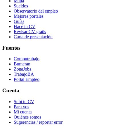
Mapa
Sueldos
Observatorio del empleo
Mejores portales
Guías
Hacé tu CV
Revisar CV gratis
Carta de presentación
Fuentes
Computrabajo
Bumeran
ZonaJobs
TrabajoBA
Portal Empleo
Cuenta
Subí tu CV
Para vos
Mi cuenta
Quiénes somos
Sugerencias / reportar error