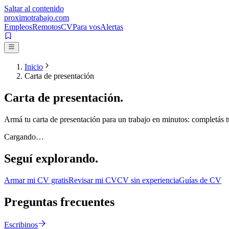
Saltar al contenido
proximotrabajo
.com
Empleos
Remotos
CV
Para vos
Alertas
Inicio
Carta de presentación
Carta de
presentación.
Armá tu carta de presentación para un trabajo en minutos: completás tu
Cargando…
Seguí
explorando.
Armar mi CV gratis
Revisar mi CV
CV sin experiencia
Guías de CV
Preguntas
frecuentes
Escribinos